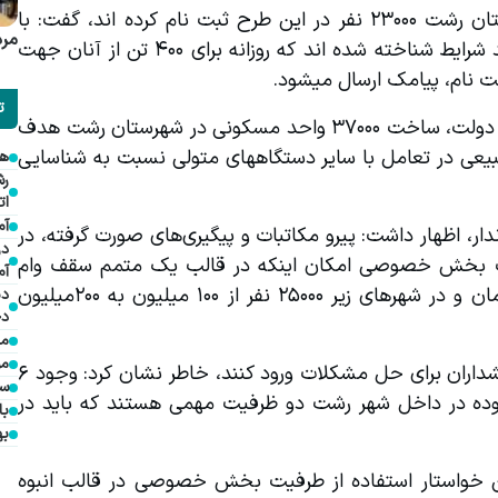
امام پناهی با بیان اینکه بر اساس آخرین آمار در شهرستان رشت ۲۳۰۰۰ نفر در این طرح ثبت نام کرده اند، گفت: با 
مرد
بررسی‌های دستگاههای ذیربط ۱۱۰۰۰ نفر از این تعداد واجد شرایط شناخته شده اند که روزانه برای ۴۰۰ تن از آنان جهت 
ل میشود.
ت
سرپرست فرمانداری رشت با بیان اینکه در ۴ سال نخست دولت، ساخت ۳۷۰۰۰ واحد مسکونی در شهرستان رشت هدف 
گذاری شده است، اظهار داشت: جهاد کشاورزی و منابع طبیعی در تعامل با سایر دستگاههای متولی نسبت به شناسایی 
هم
ات
آم
وی در بخشی از سخنان خود با تشکر از حمایت‌های استاندار، اظهار داشت: پیرو مکاتبات و پیگیری‌های صورت گرفته، در 
در
صورت شناسایی شهر رشت به عنوان کلانشهر و مشارکت بخش خصوصی امکان اینکه در قالب یک متمم سقف وام 
آم
اعطایی در شهر رشت از ۳۵۰ میلیون به ۴۰۰ میلیون تومان و در شهرهای زیر ۲۵۰۰۰ نفر از ۱۰۰ میلیون به ۲۰۰میلیون 
دی
دخ
مد
مؤ
امام پناهی با بیان اینکه در بخش مسکن محرومین‌، بخشداران برای حل مشکلات ورود کنند، خاطر نشان کرد: وجود ۶ 
سف
شهر با جمعیت زیر ۲۵۰۰۰ نفر در شهرستان و بافت فرسوده در داخل شهر رشت دو ظرفیت مهمی هستند که باید در 
با
به
وی در پایان با اشاره به استقبال بالا از طرح ملی مسکن خواستار استفاده از طرفیت بخش خصوصی در قالب انبوه 