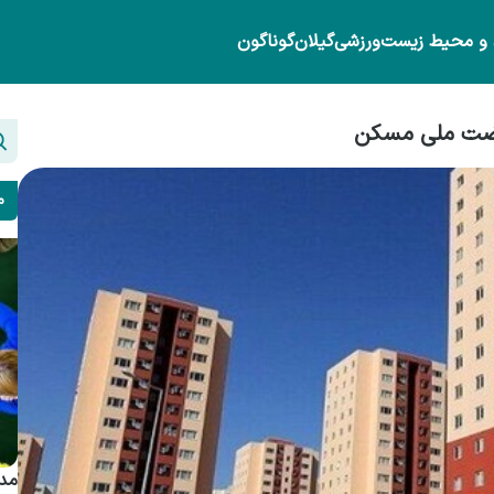
 و محیط زیست
ورزشی
گیلان
گوناگون
م
مدی