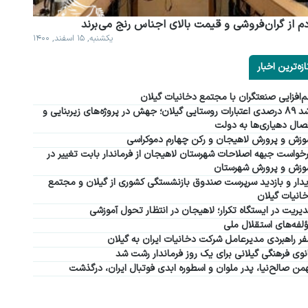
م از گران فروشی و قیمت بالای اجناس رنج می برند
یکشنبه, ۱۵ اسفند, ۱۴۰۰
ازه‌ترین اخبار
‌افزایی صنعتگران با مجتمع دخانیات گیلان
رشد ۸۹ درصدی اعتبارات روستایی گیلان؛ جهش در پروژه‌های زیربنایی و
صال دهیاری‌ها به دولت
وزش و پرورش لاهیجان و رکن چهارم دموکراسی
خواست جبهه اصلاحات شهرستان لاهیجان از فرماندار بابت تغییر در
وزش و پرورش شهرستان
دار و بازدید سرپرست صندوق بازنشستگی کشوری از گیلان و مجتمع
انیات گیلان
یریت در ایستگاه تکرار؛ لاهیجان در انتظار تحول آموزشی
لفه‌های استقلال ملی
ر راهبردی مدیرعامل شرکت دخانیات ایران به گیلان
نوی فرهنگی گیلانی برای یک روز فرماندار رشت شد
من صالح‌نیا، پدر ملوان و اسطوره ابدی فوتبال ایران، درگذشت