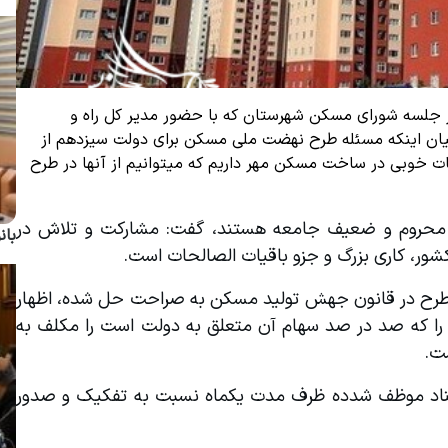
در جلسه شورای مسکن شهرستان که با حضور مدیر کل راه و
بیان اینکه مسئله طرح نهضت ملی مسکن برای دولت سیزدهم از
ربیات خوبی در ساخت مسکن مهر داریم که میتوانیم از آنها در طرح
وی با بیان اینکه جامعه هدف طرح مسکن ملی اقشار محروم و ضعیف جامعه هستند، گفت: مشارکت و تلاش در 
بان
ر، کاری بزرگ و جزو باقیات الصالحات است.
امام پناهی با تاکید بر اینکه بحث تملک اراضی مورد نیاز طرح در قانون جهش تولید مسکن به صراحت حل شده، اظهار 
داشت: این قانون کلیه دستگاههای دولتی و شرکت هایی را که صد در صد سهام آن متعلق به دولت است را مکلف به 
ست.
وی افزود: پس از شناسایی و معرفی اراضی، اداره ثبت اسناد موظف شدده ظرف مدت یکماه نسبت به تفکیک و صدور 