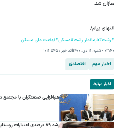
سازان شد.
انتهای پیام/
#رشت
#فرماندار رشت
#مسکن
#نهضت ملی مسکن
۰۳:۴۰ - شنبه, ۱۱ دی, ۱۴۰۰
|
کد خبر : 10111545
اخبار مهم
اقتصادی
اخبار مرتبط
هم‌افزایی صنعتگران با مجتمع د
رشد ۸۹ درصدی اعتبارات روستایی گیلان؛ جهش در پروژه‌های زیربنایی و اتصال دهیاری‌ها به دولت