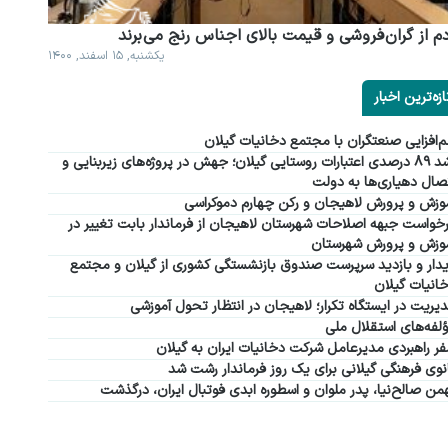
م از گران فروشی و قیمت بالای اجناس رنج می برند
یکشنبه, ۱۵ اسفند, ۱۴۰۰
ازه‌ترین اخبار
‌افزایی صنعتگران با مجتمع دخانیات گیلان
رشد ۸۹ درصدی اعتبارات روستایی گیلان؛ جهش در پروژه‌های زیربنایی و
صال دهیاری‌ها به دولت
وزش و پرورش لاهیجان و رکن چهارم دموکراسی
خواست جبهه اصلاحات شهرستان لاهیجان از فرماندار بابت تغییر در
وزش و پرورش شهرستان
دار و بازدید سرپرست صندوق بازنشستگی کشوری از گیلان و مجتمع
انیات گیلان
یریت در ایستگاه تکرار؛ لاهیجان در انتظار تحول آموزشی
لفه‌های استقلال ملی
ر راهبردی مدیرعامل شرکت دخانیات ایران به گیلان
نوی فرهنگی گیلانی برای یک روز فرماندار رشت شد
من صالح‌نیا، پدر ملوان و اسطوره ابدی فوتبال ایران، درگذشت