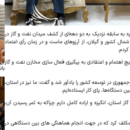
اسدالله عباسی در دیدار مدیرعامل شرکت نفت خزر، با اشاره به سابقه نزدیک به دو دهه‌ای از کشف میدان نفت و گاز در 
شرق استان، اظهار داشت: فعال شدن مخازن نفت و گاز شمال کشور و گیلان، از آرزوهای ماست و در زمان رأی اعتماد 
کردم.
وی ادامه داد: طی هشت سال گذشته مسئولان مربوطه هیچ اهتمام و اعتقادی به پیگیری فعال سازی مخازن نفت و گاز 
بان
استاندار گیلان عزم و اراده دولت سیزدهم و شخص رئیس جمهوری در توسعه کشور را یادآور شد و گفت: ما نیز در استان، 
ر ایستاده‌ایم.
وی خاطرنشان کرد: در راستای فعال شدن میدان نفت و گاز استان، انگیزه و اراده کامل دارم چراکه به ثمر رسیدن آن، 
عباسی، معاون هماهنگی امور عمرانی استانداری گیلان را مکلف کرد که در جهت انجام هماهنگی های بین دستگاهی در 