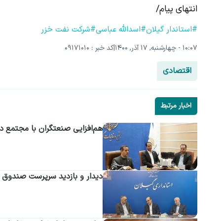
انتهای پیام/
#استاندار گیلان
#اسدالله عباسی
#شرکت نفت خزر
۱۰:۰۷ - چهارشنبه, ۱۷ آذر, ۱۴۰۰
|
کد خبر : 09171010
اقتصادی
اخبار مرتبط
هم‌افزایی صنعتگران با مجتمع د
دیدار و بازدید سرپرست صندوق 