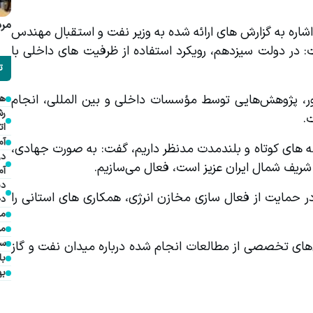
مرد
مراد کمالی مدیرعامل شرکت نفت خزر نیز در این دیدار، با اشاره به گزارش های ارائه شده به وزیر نفت و استقبال مهندس 
اوجی از فعال شدن مخازن انرژی شمال کشور بیان داشت: در دولت سیزدهم، رویکرد استفاده از ظرفیت های داخلی با 
ت
وی ادامه داد: در خصوص مخازن نفت و گاز شمال کشور، پژوهش‌هایی توسط مؤسسات داخلی و بین المللی، انجام 
هم
.
ات
آم
کمالی با تصریح اینکه برای به ثمر نشستن مطالعات، برنامه های کوتاه و بلندمدت مدنظر داریم، گفت: به صورت جهادی، 
در
 شمال ایران عزیز است، فعال می‌سازیم.
آم
دی
وی با قدردانی و اظهار خرسندی از رویکرد استاندار گیلان در حمایت از فعال سازی مخازن انرژی، همکاری های استانی را 
دخ
مد
مؤ
سف
در ادامه این نشست؛ معاونان شرکت نفت خزر نیز گزارش‌های تخصصی از مطالعات انجام شده درباره میدان نفت و گاز 
با
به