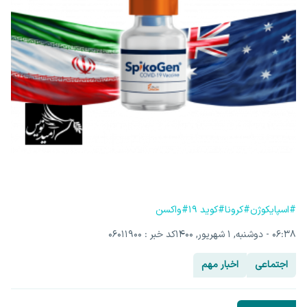
#اسپایکوژن
#کرونا
#کوید 19
#واکسن
۰۶:۳۸ - دوشنبه, ۱ شهریور, ۱۴۰۰
کد خبر : 06011900
اجتماعی
اخبار مهم