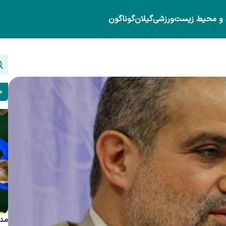
 و محیط زیست
ورزشی
گیلان
گوناگون
م
مدی