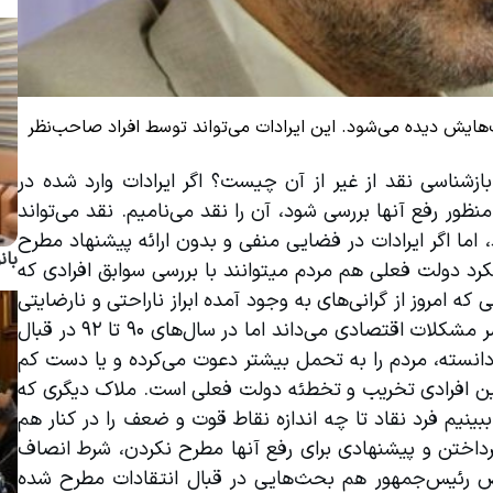
‌هایش دیده می‌شود. این ایرادات می‌تواند توسط افراد صاحب‌نظر
پرسشی که در اینجا مطرح می‌شود این است که ملاک بازشناسی نقد از غیر از آن چیست؟ اگر ایرادات وارد شده در 
فضایی مثبت و راهگشا با پیشنهاد اقدامات جایگزین به منظور رفع آنها بررسی شود، آن را نقد می‌نامیم. نقد می‌تواند 
موجب پیشبرد امور شود و موفقیت را در پی داشته باشد، اما اگر ایرادات در فضایی منفی و بدون ارائه پیشنهاد مطرح 
بان
شود، نمی‌توانیم آن را نقد بنامیم. در ارتباط با بررسی عملکرد دولت فعلی هم مردم می‎توانند با بررسی سوابق افرادی که 
اظهارنظر می‌کنند، به هدف آنها پی ببرند. به‌طور مثال کسی که امروز از گرانی‌های به وجود آمده ابراز ناراحتی و نارضایتی 
می‌کند و بدون بررسی علل و عوامل آن دولت را تنها مقصر مشکلات اقتصادی می‌داند اما در سال‌های ۹۰ تا ۹۲ در قبال 
گرانی‌ها و مشکلات اقتصادی دولت وقت را بی‌تقصیر می‌دانسته، مردم را به تحمل بیشتر دعوت می‌کرده و یا دست کم 
سکوت می‌کرده، نمی‌تواند منتقد منصفی باشد. هدف چنین افرادی تخریب و تخطئه دولت فعلی است. ملاک دیگری که 
در این میان برای نقد منصفانه وجود دارد، این است که ببینیم فرد نقاد تا چه اندازه نقاط قوت و ضعف را در کنار هم 
دیده است؟ یکجانبه نگاه کردن و صرفا به نقاط ضعف پرداختن و پیشنهادی برای رفع آنها مطرح نکردن، شرط انصاف 
نیست و نتیجه‌ای جز تخریب ندارد. طبعا دولت و شخص رئیس‌جمهور هم بحث‌هایی در قبال انتقادات مطرح شده 