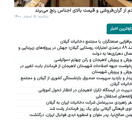
م از گران فروشی و قیمت بالای اجناس رنج می برند
یکشنبه, ۱۵ اسفند, ۱۴۰۰
ازه‌ترین اخبار
‌افزایی صنعتگران با مجتمع دخانیات گیلان
رشد ۸۹ درصدی اعتبارات روستایی گیلان؛ جهش در پروژه‌های زیربنایی و
صال دهیاری‌ها به دولت
وزش و پرورش لاهیجان و رکن چهارم دموکراسی
خواست جبهه اصلاحات شهرستان لاهیجان از فرماندار بابت تغییر در
وزش و پرورش شهرستان
دار و بازدید سرپرست صندوق بازنشستگی کشوری از گیلان و مجتمع
انیات گیلان
یریت در ایستگاه تکرار؛ لاهیجان در انتظار تحول آموزشی
لفه‌های استقلال ملی
ر راهبردی مدیرعامل شرکت دخانیات ایران به گیلان
نوی فرهنگی گیلانی برای یک روز فرماندار رشت شد
من صالح‌نیا، پدر ملوان و اسطوره ابدی فوتبال ایران، درگذشت