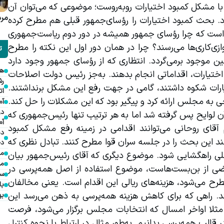
دارند. آقای رئیس‌جمهور اخیرا در جایی گفته‌اند که دولت با مشکل کمبود اختیارات روبه‌روست؛ موضوعی که می‌توان آن 
مرد
را در راستای انتقاداتی مطروحه به رئیس‌جمهور ارزیابی کرد. بحث کمبود اختیارات را رؤسای‌جمهور قبلی هم مطرح کرده 
بودند. اولین نکته‌ای که در این میان به ذهن می‌رسد این است که چرا رؤسای جمهور همیشه در دور دوم ریاست‌جمهوری 
خود به موضوع کمبود اختیارات و مشکلات مربوط به موازی‌کاری‌ها می‌رسند؟ چرا در همان دور اول این نکته را مطرح 
ت
نمی‌کنند؟ قطعا بخشی از مشکل کمبود اختیارات به قوانین موجود برمی‌گردد. انتظاری که از رؤسای جمهور وجود دارد 
هم
این است برای رفع این موازی‌کاری‌ها و حل مشکل کمبود اختیارات، اقداماتی انجام بدهند. به‌جز رئیس دولت اصلاحات 
هیچ کدام از رؤسای جمهور قبلی که از مساله کمبود اختیارات شکوه داشتند، گامی در جهت رفع این مشکل برنداشتند. 
ات
رئیس دولت اصلاحات در دوران ریاست‌جمهوری خود لوایحی به مجلس ارائه کرد و پیگیر بود که این مشکلات را حل کند. 
آم
در
گرچه به نتیجه نرسید و به سبب مشکلاتی که پیش آمد آن لوایح پس گرفته شد اما به هر ترتیب تنها رئیس‌جمهوری که 
آم
در این زمینه اقدامی انجام داد، ایشان بودند. الان هم آقای روحانی می‌توانند اقدامی در زمینه رفع مشکل کمبود 
دی
اختیارات ریاست‌جمهوری انجام دهند. جدای از آن، می‌توانند این بحث را در جلسه سران قوا مطرح کنند. تبادل نظری که 
دخ
مد
در آن جلسه برگزار می‌شود، می‌تواند منجر به اقدامات عملی راهگشایی شود. موضوع دیگری که آقای رئیس‌جمهور بیان 
مؤ
کرده‌اند و حاکی از ارائه پیشنهاد ایشان برای خروج از بعضی از بن‌بست‌هاست، موضوع استفاده از اصل همه‌پرسی در 
سف
کشور است. یکی از دلایلی که در مخالفت با همه‌پرسی مطرح می‌شود، هزینه‌های ریالی این اقدام است. یعنی مخالفان 
با
می‌گویند، همه‌پرسی هزینه‌هایی را به دولت تحمیل می‌کند. راهی که برای کاهش هزینه همه‌پرسی به ذهن می‌رسد این 
به
است که آن را همزمان با یکی از انتخابات‌ها برگزار کنیم. مثلا اواخر امسال که انتخابات مجلس برگزار می‌شود، فرصت 
خوبی است که در خصوص برخی موضوعات نظر مردم را در قالب همه‌پرسی بدانیم. به‌طور مثال در ارتباط با نحوه کنترل 