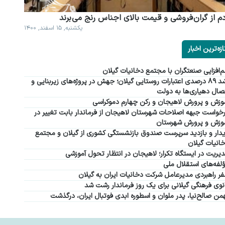
م از گران فروشی و قیمت بالای اجناس رنج می برند
یکشنبه, ۱۵ اسفند, ۱۴۰۰
ازه‌ترین اخبار
‌افزایی صنعتگران با مجتمع دخانیات گیلان
رشد ۸۹ درصدی اعتبارات روستایی گیلان؛ جهش در پروژه‌های زیربنایی و
صال دهیاری‌ها به دولت
وزش و پرورش لاهیجان و رکن چهارم دموکراسی
خواست جبهه اصلاحات شهرستان لاهیجان از فرماندار بابت تغییر در
وزش و پرورش شهرستان
دار و بازدید سرپرست صندوق بازنشستگی کشوری از گیلان و مجتمع
انیات گیلان
یریت در ایستگاه تکرار؛ لاهیجان در انتظار تحول آموزشی
لفه‌های استقلال ملی
ر راهبردی مدیرعامل شرکت دخانیات ایران به گیلان
نوی فرهنگی گیلانی برای یک روز فرماندار رشت شد
من صالح‌نیا، پدر ملوان و اسطوره ابدی فوتبال ایران، درگذشت