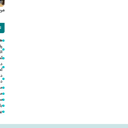
مرد
ت
هم
ات
آم
در
آم
دی
دخ
مد
مؤ
سف
با
به