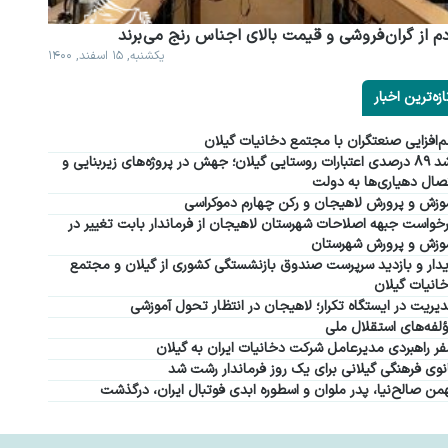
م از گران فروشی و قیمت بالای اجناس رنج می برند
یکشنبه, ۱۵ اسفند, ۱۴۰۰
ازه‌ترین اخبار
‌افزایی صنعتگران با مجتمع دخانیات گیلان
رشد ۸۹ درصدی اعتبارات روستایی گیلان؛ جهش در پروژه‌های زیربنایی و
صال دهیاری‌ها به دولت
وزش و پرورش لاهیجان و رکن چهارم دموکراسی
خواست جبهه اصلاحات شهرستان لاهیجان از فرماندار بابت تغییر در
وزش و پرورش شهرستان
دار و بازدید سرپرست صندوق بازنشستگی کشوری از گیلان و مجتمع
انیات گیلان
یریت در ایستگاه تکرار؛ لاهیجان در انتظار تحول آموزشی
لفه‌های استقلال ملی
ر راهبردی مدیرعامل شرکت دخانیات ایران به گیلان
نوی فرهنگی گیلانی برای یک روز فرماندار رشت شد
من صالح‌نیا، پدر ملوان و اسطوره ابدی فوتبال ایران، درگذشت