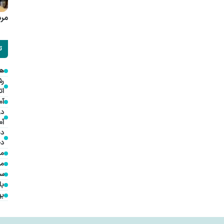
مرد
ت
هم
ات
آم
در
آم
دی
دخ
مد
مؤ
سف
با
به