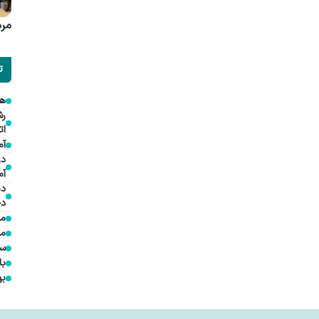
مرد
ت
هم
ات
آم
در
آم
دی
دخ
مد
مؤ
سف
با
به