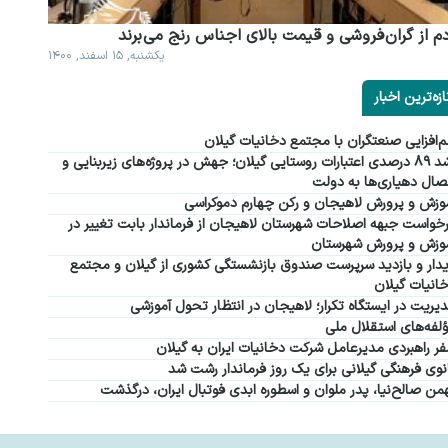
م از گران فروشی و قیمت بالای اجناس رنج می برند
یکشنبه, ۱۵ اسفند, ۱۴۰۰
ازه‌ترین اخبار
‌افزایی صنعتگران با مجتمع دخانیات گیلان
رشد ۸۹ درصدی اعتبارات روستایی گیلان؛ جهش در پروژه‌های زیربنایی و
صال دهیاری‌ها به دولت
وزش و پرورش لاهیجان و رکن چهارم دموکراسی
خواست جبهه اصلاحات شهرستان لاهیجان از فرماندار بابت تغییر در
وزش و پرورش شهرستان
دار و بازدید سرپرست صندوق بازنشستگی کشوری از گیلان و مجتمع
انیات گیلان
یریت در ایستگاه تکرار؛ لاهیجان در انتظار تحول آموزشی
لفه‌های استقلال ملی
ر راهبردی مدیرعامل شرکت دخانیات ایران به گیلان
نوی فرهنگی گیلانی برای یک روز فرماندار رشت شد
من صالح‌نیا، پدر ملوان و اسطوره ابدی فوتبال ایران، درگذشت