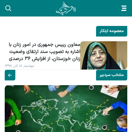
معصومه ابتکار
معاون رییس جمهوری در امور زنان با 
اشاره به تصویب سند ارتقای وضعیت 
زنان خوزستان، از افزایش ۳۶ درصدی 
سهم زنان در لایحه بودجه سال ۹۹ خبر 
دوشنبه, ۱۸ آذر, ۱۳۹۸
داد.
منتخب سردبیر