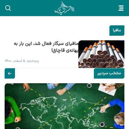
مافیا
مافیای سیگار فعال شد، این بار به 
بهانه‌ی قاچاق!
پنجشنبه, ۵ اسفند, ۱۴۰۰
منتخب سردبیر