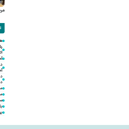
مرد
ت
هم
ات
آم
در
آم
دی
دخ
مد
مؤ
سف
با
به