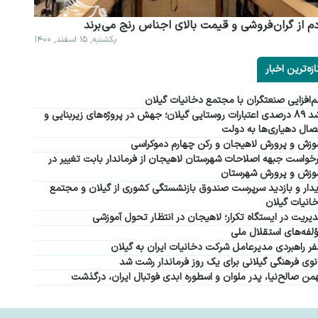
م از گران فروشی و قیمت بالای اجناس رنج می برند
یکشنبه, ۱۵ اسفند, ۱۴۰۰
ازه‌ترین اخبار
‌افزایی صنعتگران با مجتمع دخانیات گیلان
رشد ۸۹ درصدی اعتبارات روستایی گیلان؛ جهش در پروژه‌های زیربنایی و
صال دهیاری‌ها به دولت
وزش و پرورش لاهیجان و رکن چهارم دموکراسی
خواست جبهه اصلاحات شهرستان لاهیجان از فرماندار بابت تغییر در
وزش و پرورش شهرستان
دار و بازدید سرپرست صندوق بازنشستگی کشوری از گیلان و مجتمع
انیات گیلان
یریت در ایستگاه تکرار؛ لاهیجان در انتظار تحول آموزشی
لفه‌های استقلال ملی
ر راهبردی مدیرعامل شرکت دخانیات ایران به گیلان
نوی فرهنگی گیلانی برای یک روز فرماندار رشت شد
من صالح‌نیا، پدر ملوان و اسطوره ابدی فوتبال ایران، درگذشت