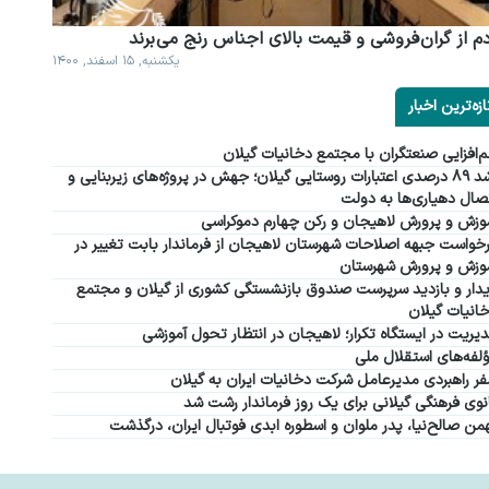
م از گران فروشی و قیمت بالای اجناس رنج می برند
یکشنبه, ۱۵ اسفند, ۱۴۰۰
ازه‌ترین اخبار
‌افزایی صنعتگران با مجتمع دخانیات گیلان
رشد ۸۹ درصدی اعتبارات روستایی گیلان؛ جهش در پروژه‌های زیربنایی و
صال دهیاری‌ها به دولت
وزش و پرورش لاهیجان و رکن چهارم دموکراسی
خواست جبهه اصلاحات شهرستان لاهیجان از فرماندار بابت تغییر در
وزش و پرورش شهرستان
دار و بازدید سرپرست صندوق بازنشستگی کشوری از گیلان و مجتمع
انیات گیلان
یریت در ایستگاه تکرار؛ لاهیجان در انتظار تحول آموزشی
لفه‌های استقلال ملی
ر راهبردی مدیرعامل شرکت دخانیات ایران به گیلان
نوی فرهنگی گیلانی برای یک روز فرماندار رشت شد
من صالح‌نیا، پدر ملوان و اسطوره ابدی فوتبال ایران، درگذشت