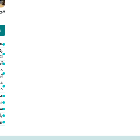
مرد
ت
هم
ات
آم
در
آم
دی
دخ
مد
مؤ
سف
با
به