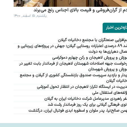
م از گران فروشی و قیمت بالای اجناس رنج می برند
یکشنبه, ۱۵ اسفند, ۱۴۰۰
ازه‌ترین اخبار
‌افزایی صنعتگران با مجتمع دخانیات گیلان
رشد ۸۹ درصدی اعتبارات روستایی گیلان؛ جهش در پروژه‌های زیربنایی و
صال دهیاری‌ها به دولت
وزش و پرورش لاهیجان و رکن چهارم دموکراسی
خواست جبهه اصلاحات شهرستان لاهیجان از فرماندار بابت تغییر در
وزش و پرورش شهرستان
دار و بازدید سرپرست صندوق بازنشستگی کشوری از گیلان و مجتمع
انیات گیلان
یریت در ایستگاه تکرار؛ لاهیجان در انتظار تحول آموزشی
لفه‌های استقلال ملی
ر راهبردی مدیرعامل شرکت دخانیات ایران به گیلان
نوی فرهنگی گیلانی برای یک روز فرماندار رشت شد
من صالح‌نیا، پدر ملوان و اسطوره ابدی فوتبال ایران، درگذشت