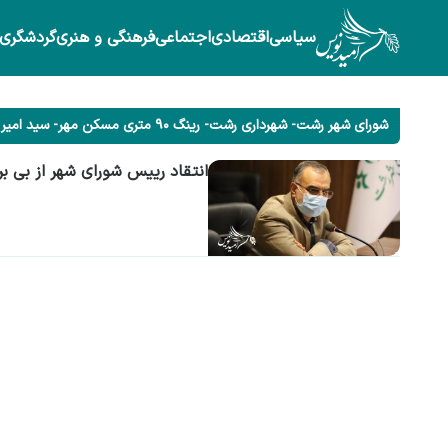
سیاسی
اقتصادی
اجتماعی
فرهنگی و هنری
گردشگری
شورای شهر رشت- شهرداری رشت- رینگ 90 متری مسکن مهر- سید امیر حسین علوی – محمدحسین کارگرنیا
انتقاد رییس شورای شهر از بی برنامگ