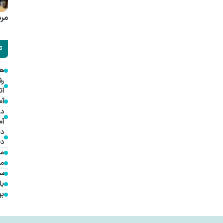
مرد
ت
هم
ات
آم
در
آم
دی
دخ
مد
مؤ
سف
با
به