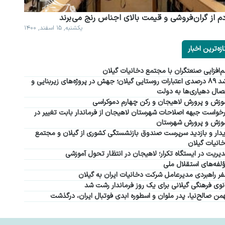
م از گران فروشی و قیمت بالای اجناس رنج می برند
یکشنبه, ۱۵ اسفند, ۱۴۰۰
ازه‌ترین اخبار
‌افزایی صنعتگران با مجتمع دخانیات گیلان
رشد ۸۹ درصدی اعتبارات روستایی گیلان؛ جهش در پروژه‌های زیربنایی و
صال دهیاری‌ها به دولت
وزش و پرورش لاهیجان و رکن چهارم دموکراسی
خواست جبهه اصلاحات شهرستان لاهیجان از فرماندار بابت تغییر در
وزش و پرورش شهرستان
دار و بازدید سرپرست صندوق بازنشستگی کشوری از گیلان و مجتمع
انیات گیلان
یریت در ایستگاه تکرار؛ لاهیجان در انتظار تحول آموزشی
لفه‌های استقلال ملی
ر راهبردی مدیرعامل شرکت دخانیات ایران به گیلان
نوی فرهنگی گیلانی برای یک روز فرماندار رشت شد
من صالح‌نیا، پدر ملوان و اسطوره ابدی فوتبال ایران، درگذشت