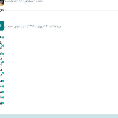
شنبه, ۹ شهریور, ۱۳۹۸
|
یادداشت
مرد
ت
چهارشنبه, ۶ شهریور, ۱۳۹۸
|
اخبار مهم, سیاسی
هم
ات
آم
در
آم
دی
دخ
مد
مؤ
سف
با
به