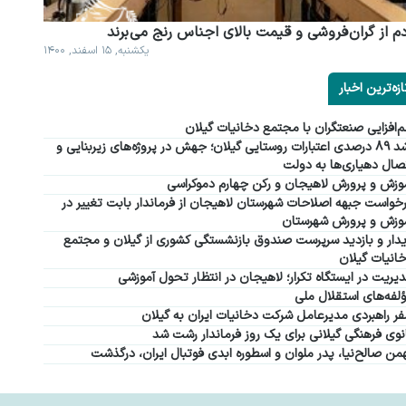
م از گران فروشی و قیمت بالای اجناس رنج می برند
یکشنبه, ۱۵ اسفند, ۱۴۰۰
ازه‌ترین اخبار
‌افزایی صنعتگران با مجتمع دخانیات گیلان
رشد ۸۹ درصدی اعتبارات روستایی گیلان؛ جهش در پروژه‌های زیربنایی و
صال دهیاری‌ها به دولت
وزش و پرورش لاهیجان و رکن چهارم دموکراسی
خواست جبهه اصلاحات شهرستان لاهیجان از فرماندار بابت تغییر در
وزش و پرورش شهرستان
دار و بازدید سرپرست صندوق بازنشستگی کشوری از گیلان و مجتمع
انیات گیلان
یریت در ایستگاه تکرار؛ لاهیجان در انتظار تحول آموزشی
لفه‌های استقلال ملی
ر راهبردی مدیرعامل شرکت دخانیات ایران به گیلان
نوی فرهنگی گیلانی برای یک روز فرماندار رشت شد
من صالح‌نیا، پدر ملوان و اسطوره ابدی فوتبال ایران، درگذشت