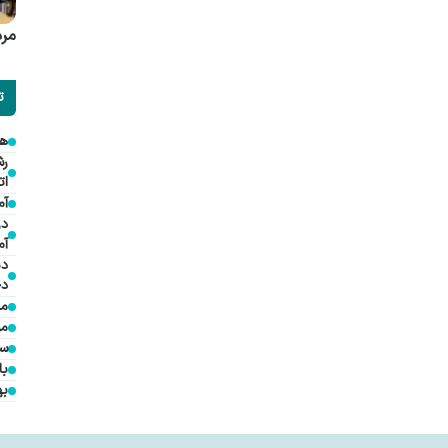
مرد
ت
هم
ات
آم
در
آم
دی
دخ
مد
مؤ
سف
با
به