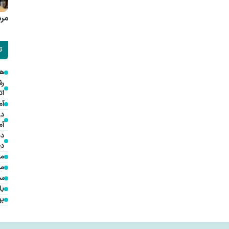
مرد
ت
هم
ات
آم
در
آم
دی
دخ
مد
مؤ
سف
با
به