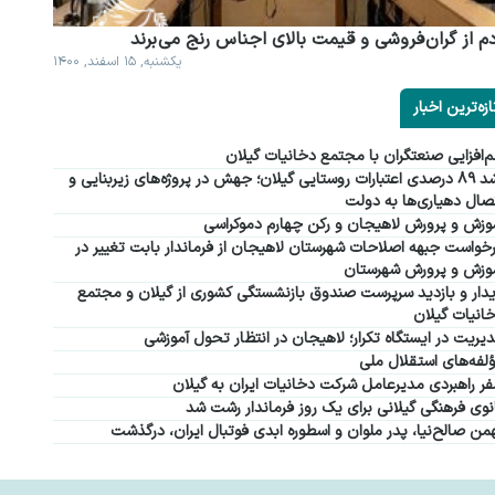
م از گران فروشی و قیمت بالای اجناس رنج می برند
یکشنبه, ۱۵ اسفند, ۱۴۰۰
ازه‌ترین اخبار
‌افزایی صنعتگران با مجتمع دخانیات گیلان
رشد ۸۹ درصدی اعتبارات روستایی گیلان؛ جهش در پروژه‌های زیربنایی و
صال دهیاری‌ها به دولت
وزش و پرورش لاهیجان و رکن چهارم دموکراسی
خواست جبهه اصلاحات شهرستان لاهیجان از فرماندار بابت تغییر در
وزش و پرورش شهرستان
دار و بازدید سرپرست صندوق بازنشستگی کشوری از گیلان و مجتمع
انیات گیلان
یریت در ایستگاه تکرار؛ لاهیجان در انتظار تحول آموزشی
لفه‌های استقلال ملی
ر راهبردی مدیرعامل شرکت دخانیات ایران به گیلان
نوی فرهنگی گیلانی برای یک روز فرماندار رشت شد
من صالح‌نیا، پدر ملوان و اسطوره ابدی فوتبال ایران، درگذشت