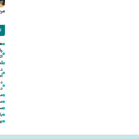
مرد
ت
هم
ات
آم
در
آم
دی
دخ
مد
مؤ
سف
با
به