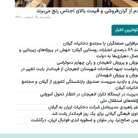
م از گران فروشی و قیمت بالای اجناس رنج می برند
یکشنبه, ۱۵ اسفند, ۱۴۰۰
ازه‌ترین اخبار
‌افزایی صنعتگران با مجتمع دخانیات گیلان
رشد ۸۹ درصدی اعتبارات روستایی گیلان؛ جهش در پروژه‌های زیربنایی و
صال دهیاری‌ها به دولت
وزش و پرورش لاهیجان و رکن چهارم دموکراسی
خواست جبهه اصلاحات شهرستان لاهیجان از فرماندار بابت تغییر در
وزش و پرورش شهرستان
دار و بازدید سرپرست صندوق بازنشستگی کشوری از گیلان و مجتمع
انیات گیلان
یریت در ایستگاه تکرار؛ لاهیجان در انتظار تحول آموزشی
لفه‌های استقلال ملی
ر راهبردی مدیرعامل شرکت دخانیات ایران به گیلان
نوی فرهنگی گیلانی برای یک روز فرماندار رشت شد
من صالح‌نیا، پدر ملوان و اسطوره ابدی فوتبال ایران، درگذشت