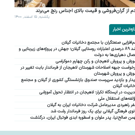
م از گران فروشی و قیمت بالای اجناس رنج می برند
یکشنبه, ۱۵ اسفند, ۱۴۰۰
ازه‌ترین اخبار
‌افزایی صنعتگران با مجتمع دخانیات گیلان
رشد ۸۹ درصدی اعتبارات روستایی گیلان؛ جهش در پروژه‌های زیربنایی و
صال دهیاری‌ها به دولت
وزش و پرورش لاهیجان و رکن چهارم دموکراسی
خواست جبهه اصلاحات شهرستان لاهیجان از فرماندار بابت تغییر در
وزش و پرورش شهرستان
دار و بازدید سرپرست صندوق بازنشستگی کشوری از گیلان و مجتمع
انیات گیلان
یریت در ایستگاه تکرار؛ لاهیجان در انتظار تحول آموزشی
لفه‌های استقلال ملی
ر راهبردی مدیرعامل شرکت دخانیات ایران به گیلان
نوی فرهنگی گیلانی برای یک روز فرماندار رشت شد
من صالح‌نیا، پدر ملوان و اسطوره ابدی فوتبال ایران، درگذشت