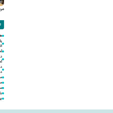
مرد
ت
هم
ات
آم
در
آم
دی
دخ
مد
مؤ
سف
با
به