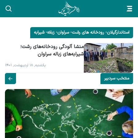
استاندارگیلان- رودخانه های رشت- سراوان- زبلاه- شیرابه
منشا آلودگی رودخانه‌های رشت؛ 
شیرابه‌های زباله سراوان
یکشنبه, ۱۸ اردیبهشت, ۱۴۰۱
منتخب سردبیر